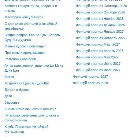
Кабинет консультанта, вопросы и
Фен-шуй прогноз Сентябрь 2026
ответы
Фен-шуй прогноз Октябрь 2026
Мастера и консультанты
Фен-шуй прогноз Ноябрь 2026
О книгах по фэн-шуй и китайской
Фен-шуй прогноз Декабрь 2026
метафизике
Фен-шуй прогноз Январь 2027
Общие вопросы по Ба-цзы (Столпы
Фен-шуй прогноз Февраль 2027
Судьбы и удачи)
Фен-шуй прогноз Март 2027
Очные курсы и семинары
Фен-шуй прогноз Апрель 2027
Прогнозы и предсказания
Фен-шуй прогноз Май 2027
Разговоры обо всем
Фен-шуй прогноз Июнь 2027
Активации, теория, практика Ци Мэнь
Фен-шуй прогноз Июль 2027
Дунь Цзя
Фен-шуй прогноз 2027
Архив
Фен-шуй прогноз 2028
Астрология Цзы Вэй Доу Шу
Деньги и бизнес
Дети
Здоровье
Знаменитые личности и события
Китайская медицина, диетология и
физиогномика
Клубы Практиков Китайской
Метафизики