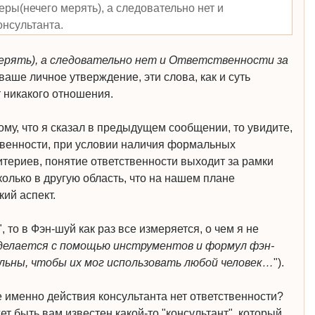
еры(нечего мерять), а следовательно нет и
онсультанта.
ерять), а следовательно нет и Ответственности за
о ваше личное утверждение, эти слова, как и суть
 никакого отношения.
ому, что я сказал в предыдущем сообщении, то увидите,
тственности, при условии наличия формальных
итериев, понятие ответственности выходит за рамки
олько в другую область, что на нашем плане
ий аспект.
, то в Фэн-шуй как раз все измеряется, о чем я не
делается с помощью инструментов и формул фэн-
льны, чтобы их мог использовать любой человек…
").
е именно действия консультанта нет ответственности?
т быть вам известен какой-то "консультант", который