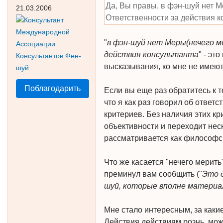
Да, Вы правы, в фэн-шуй нет М
21.03.2006
Ответственности за действия к
"
в фэн-шуй нет Меры(нечего м
действия консультанта
" - эт
высказывания, ко мне не имеют
Поблагодарить
Если вы еще раз обратитесь к т
что я как раз говорил об отве
критериев. Без наличия этих кр
объективности и переходит неск
рассматривается как философск
Что же касается "нечего мерить"
преминул вам сообщить ("
Это 
шуй, которые вполне материа
Мне стало интересным, за каки
Действия действиям рознь, може