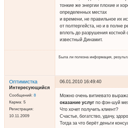
тонкие же энергии плохие и хо
определенных местах
и времени, не правильное их и
от полтергейста, но и в полне 
вплоть до разрушения костной
известный Динамит.
Была ли полезна информация, результат 
Оптимистка
06.01.2010 16:49:40
Интересующийся
Сообщений:
8
Можно очень витиевато выражат
Карма:
5
оказание
услуг
по фэн-шуй меж
Регистрация:
Что хочет получить клиент?
10.11.2009
Счастье, богатство, удачу, здо
Тогда за что берёт деньги конс