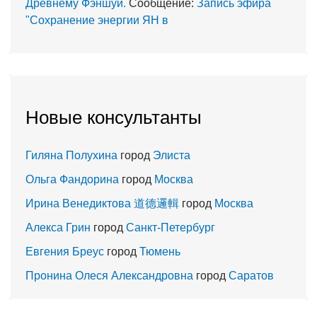
Древнему Фэншуй.
Сообщение:
Запись эфира
"Сохранение энергии ЯН в
Новые консультанты
Гиляна Полухина
город
Элиста
Ольга Фандорина
город
Москва
Ирина Венедиктова 道德邏輯
город
Москва
Алекса Грин
город
Санкт-Петербург
Евгения Бреус
город
Тюмень
Пронина Олеся Александровна
город
Саратов