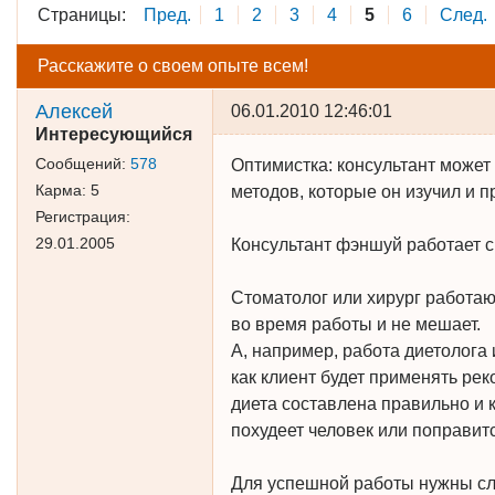
Страницы:
Пред.
1
2
3
4
5
6
След.
Расскажите о своем опыте всем!
Алексей
06.01.2010 12:46:01
Интересующийся
Сообщений:
578
Оптимистка: консультант может 
Карма:
5
методов, которые он изучил и пр
Регистрация:
29.01.2005
Консультант фэншуй работает с
Стоматолог или хирург работаю
во время работы и не мешает.
А, например, работа диетолога 
как клиент будет применять рек
диета составлена правильно и 
похудеет человек или поправит
Для успешной работы нужны с