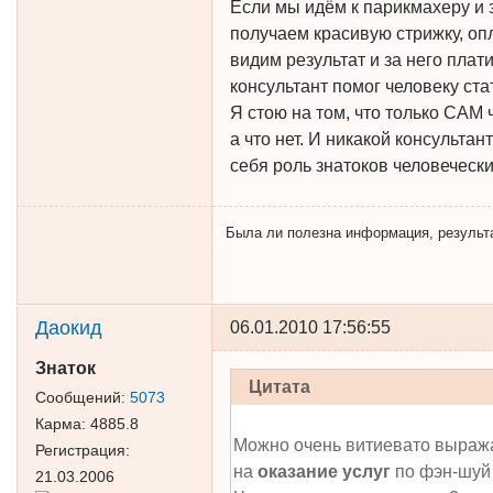
Если мы идём к парикмахеру и 
получаем красивую стрижку, оп
видим результат и за него плати
консультант помог человеку ст
Я стою на том, что только САМ 
а что нет. И никакой консультан
себя роль знатоков человеческ
Была ли полезна информация, результат 
Даокид
06.01.2010 17:56:55
Знаток
Цитата
Сообщений:
5073
Карма:
4885.8
Можно очень витиевато выража
Регистрация:
на
оказание
услуг
по фэн-шуй 
21.03.2006