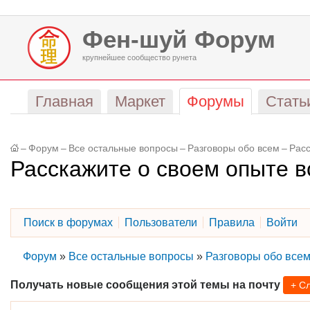
Фен-шуй Форум
крупнейшее сообщество рунета
Главная
Маркет
Форумы
Стать
–
Форум
–
Все остальные вопросы
–
Разговоры обо всем
–
Расс
Расскажите о своем опыте в
Поиск в форумах
Пользователи
Правила
Войти
Форум
»
Все остальные вопросы
»
Разговоры обо все
Получать новые сообщения этой темы на почту
+ С