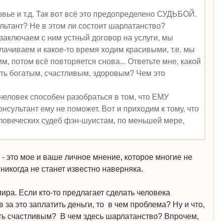
ровье и т.д. Так вот всё это предопределено СУДЬБОЙ.
ультант? Не в этом ли состоит шарлатанство?
заключаем с ним устный договор на услуги, мы
лачиваем и какое-то время ходим красивыми, т.е. мы
им, потом всё повторяется снова... Ответьте мне, какой
ать богатым, счастливым, здоровым? Чем это
 человек способен разобраться в том, что ЕМУ
консультант ему не поможет. Вот и приходим к тому, что
еловеческих судеб фэн-шуистам, по меньшей мере,
 - это мое и ваше личное мнение, которое многие не
 никогда не станет известно наверняка.
ира. Если кто-то предлагает сделать человека
 за это заплатить деньги, то в чем проблема? Ну и что,
ать счастливым? В чем здесь шарлатанство? Впрочем,