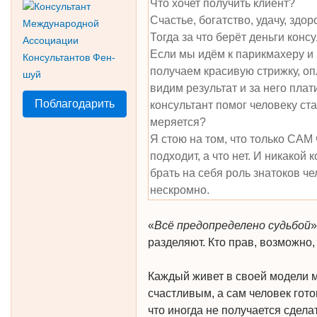
Что хочет получить клиент?
Счастье, богатство, удачу, здо
Тогда за что берёт деньги конс
Если мы идём к парикмахеру и 
получаем красивую стрижку, оп
видим результат и за него плат
Поблагодарить
консультант помог человеку ст
меряется?
Я стою на том, что только САМ
подходит, а что нет. И никакой 
брать на себя роль знатоков ч
нескромно.
«
Всё предопределено судьбой
»
разделяют. Кто прав, возможно,
Каждый живет в своей модели м
счастливым, а сам человек готов
что иногда не получается сдел