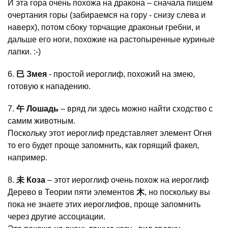
И эта гора очень похожа на дракона – сначала пишем
очертания горы (забираемся на гору - снизу слева и
наверх), потом сбоку торчащие драконьи гребни, и
дальше его ноги, похожие на растопыренные куриные
лапки. :-)
6.
巳 Змея
- простой иероглиф, похожий на змею,
готовую к нападению.
7.
午 Лошадь
– вряд ли здесь можно найти сходство с
самим животным.
Поскольку этот иероглиф представляет элемент Огня
то его будет проще запомнить, как горящий факел,
например.
8.
未 Коза
– этот иероглиф очень похож на иероглиф
Дерево в Теории пяти элементов
木
, но поскольку вы
пока не знаете этих иероглифов, проще запомнить
через другие ассоциации.