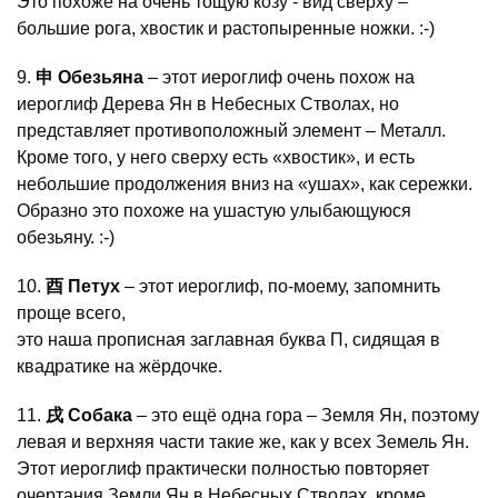
Это похоже на очень тощую козу - вид сверху –
большие рога, хвостик и растопыренные ножки. :-)
9.
申 Обезьяна
– этот иероглиф очень похож на
иероглиф Дерева Ян в Небесных Стволах, но
представляет противоположный элемент – Металл.
Кроме того, у него сверху есть «хвостик», и есть
небольшие продолжения вниз на «ушах», как сережки.
Образно это похоже на ушастую улыбающуюся
обезьяну. :-)
10.
酉 Петух
– этот иероглиф, по-моему, запомнить
проще всего,
это наша прописная заглавная буква П, сидящая в
квадратике на жёрдочке.
11.
戌 Собака
– это ещё одна гора – Земля Ян, поэтому
левая и верхняя части такие же, как у всех Земель Ян.
Этот иероглиф практически полностью повторяет
очертания Земли Ян в Небесных Стволах, кроме