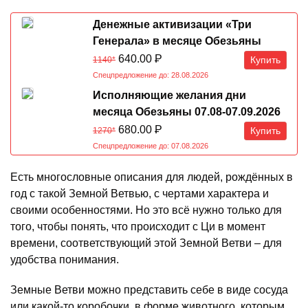
Денежные активизации «Три
Генерала» в месяце Обезьяны
07.08-07.09.2026
640.00
Р
Купить
1140*
Спецпредложение до: 28.08.2026
Исполняющие желания дни
месяца Обезьяны 07.08-07.09.2026
680.00
Р
Купить
1270*
Спецпредложение до: 07.08.2026
Есть многословные описания для людей, рождённых в
год с такой Земной Ветвью, с чертами характера и
своими особенностями. Но это всё нужно только для
того, чтобы понять, что происходит с Ци в момент
времени, соответствующий этой Земной Ветви – для
удобства понимания.
Земные Ветви можно представить себе в виде сосуда
или какой-то коробочки, в форме животного, которым