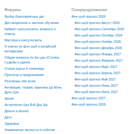
Форумы
Спецпредложения
Выбор благоприятных дат
Фен-шуй прогноз 2026
Дистанционное и заочное обучение
Фен-шуй прогноз Август 2026
Кабинет консультанта, вопросы и
Фен-шуй прогноз Сентябрь 2026
ответы
Фен-шуй прогноз Октябрь 2026
Мастера и консультанты
Фен-шуй прогноз Ноябрь 2026
О книгах по фэн-шуй и китайской
Фен-шуй прогноз Декабрь 2026
метафизике
Фен-шуй прогноз Январь 2027
Общие вопросы по Ба-цзы (Столпы
Фен-шуй прогноз Февраль 2027
Судьбы и удачи)
Фен-шуй прогноз Март 2027
Очные курсы и семинары
Фен-шуй прогноз Апрель 2027
Прогнозы и предсказания
Фен-шуй прогноз Май 2027
Разговоры обо всем
Фен-шуй прогноз Июнь 2027
Активации, теория, практика Ци Мэнь
Фен-шуй прогноз Июль 2027
Дунь Цзя
Фен-шуй прогноз 2027
Архив
Фен-шуй прогноз 2028
Астрология Цзы Вэй Доу Шу
Деньги и бизнес
Дети
Здоровье
Знаменитые личности и события