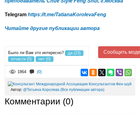
преподаватель Chue Style Feng Shui, г.Москва
Telegram
https://t.me/TatianaKorolevaFeng
Читайте другие публикации автора
Сообщить моде
Было ли Вам это интересно?
да (23)
отчасти (0)
нет (0)
1864
(0)
Автор:
@Татьяна Королева
(Все публикации автора)
Комментарии (
0
)