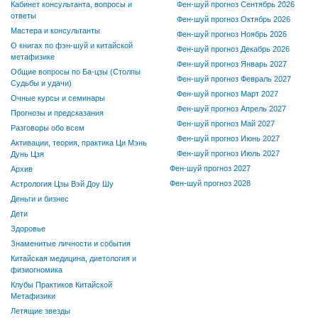
Кабинет консультанта, вопросы и
Фен-шуй прогноз Сентябрь 2026
ответы
Фен-шуй прогноз Октябрь 2026
Мастера и консультанты
Фен-шуй прогноз Ноябрь 2026
О книгах по фэн-шуй и китайской
Фен-шуй прогноз Декабрь 2026
метафизике
Фен-шуй прогноз Январь 2027
Общие вопросы по Ба-цзы (Столпы
Фен-шуй прогноз Февраль 2027
Судьбы и удачи)
Фен-шуй прогноз Март 2027
Очные курсы и семинары
Фен-шуй прогноз Апрель 2027
Прогнозы и предсказания
Фен-шуй прогноз Май 2027
Разговоры обо всем
Фен-шуй прогноз Июнь 2027
Активации, теория, практика Ци Мэнь
Фен-шуй прогноз Июль 2027
Дунь Цзя
Фен-шуй прогноз 2027
Архив
Фен-шуй прогноз 2028
Астрология Цзы Вэй Доу Шу
Деньги и бизнес
Дети
Здоровье
Знаменитые личности и события
Китайская медицина, диетология и
физиогномика
Клубы Практиков Китайской
Метафизики
Летящие звезды