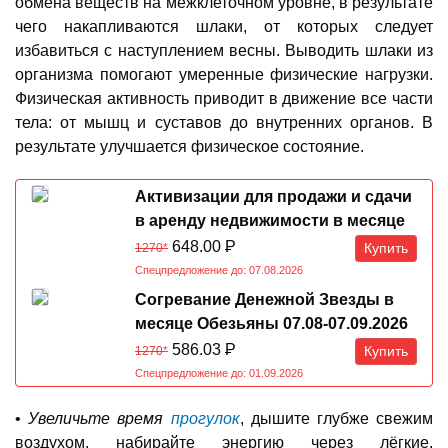
обмена веществ на межклеточном уровне, в результате
чего накапливаются шлаки, от которых следует
избавиться с наступлением весны. Выводить шлаки из
организма помогают умеренные физические нагрузки.
Физическая активность приводит в движение все части
тела: от мышц и суставов до внутренних органов. В
результате улучшается физическое состояние.
Активизации для продажи и сдачи
в аренду недвижимости в месяце
Обезьяны 07.08-07.09.2026
648.00
Р
Купить
1270*
Спецпредложение до: 07.08.2026
Согревание Денежной Звезды в
месяце Обезьяны 07.08-07.09.2026
586.03
Р
Купить
1270*
Спецпредложение до: 01.09.2026
•
Увеличьте время
прогулок
, дышите глубже свежим
воздухом, набирайте энергию через лёгкие,