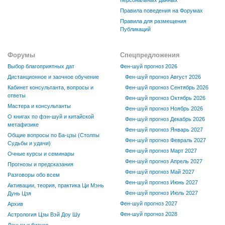
персональных данных
Правила поведения на Форумах
Правила для размещения
Публикаций
Форумы
Спецпредложения
Выбор благоприятных дат
Фен-шуй прогноз 2026
Дистанционное и заочное обучение
Фен-шуй прогноз Август 2026
Кабинет консультанта, вопросы и
Фен-шуй прогноз Сентябрь 2026
ответы
Фен-шуй прогноз Октябрь 2026
Мастера и консультанты
Фен-шуй прогноз Ноябрь 2026
О книгах по фэн-шуй и китайской
Фен-шуй прогноз Декабрь 2026
метафизике
Фен-шуй прогноз Январь 2027
Общие вопросы по Ба-цзы (Столпы
Фен-шуй прогноз Февраль 2027
Судьбы и удачи)
Фен-шуй прогноз Март 2027
Очные курсы и семинары
Фен-шуй прогноз Апрель 2027
Прогнозы и предсказания
Фен-шуй прогноз Май 2027
Разговоры обо всем
Фен-шуй прогноз Июнь 2027
Активации, теория, практика Ци Мэнь
Фен-шуй прогноз Июль 2027
Дунь Цзя
Фен-шуй прогноз 2027
Архив
Фен-шуй прогноз 2028
Астрология Цзы Вэй Доу Шу