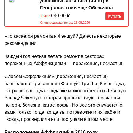
Денежные активизации «Три
Генерала» в месяце Обезьяны
07.08-07.09.2026
640.00
Р
Купить
1140*
Спецпредложение до: 28.08.2026
Что касается ремонта и Фэншуй? Да есть некоторые
рекомендации.
Каждый год нельзя делать ремонт в секторах
пораженных Аффликциями — поражения, несчастья.
Словом «аффликция» (поражения, несчастья)
называются три влияния Фэншуй: Три Ша, Князь Года,
Разрушитель Года. Сюда же можно отнести и Летящую
Звезду 5 желтую, которая приносит беды, несчастья,
потери, болезни, катастрофы. Но все это случается с
вами только тогда, когда вы потревожили их: забили
гвоздь, просверлили или постучали в этом месте.
Расположение Аффликций в 2016 году