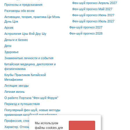
Фен-шуй прогноз Апрель 2027
Прогнозы и предсказания
Фен-шуй прогноз Май 2027
Разговоры обо всем
Фен-шуй прогноз Июнь 2027
Активации, теория, практика Ци Мэнь
Фен-шуй прогноз Июль 2027
Дунь Цзя
Фен-шуй прогноз 2027
Архив
Фен-шуй прогноз 2028
Астрология Цзы Вэй Доу Шу
Деньги и бизнес
Дети
Здоровье
Знаменитые личности и события
Китайская медицина, диетология и
физиогномика
Клубы Практиков Китайской
Метафизики
Летящие звезды
Личная жизнь
О работе Портала "Фен-шуй Форум"
Переезд и путешествия
Популярный фен-шуй, новые методы
применения китайской метафизики
Профессия, способности, хобби
Мы используем
Характер. Отношения в семье и
файлы cookies для