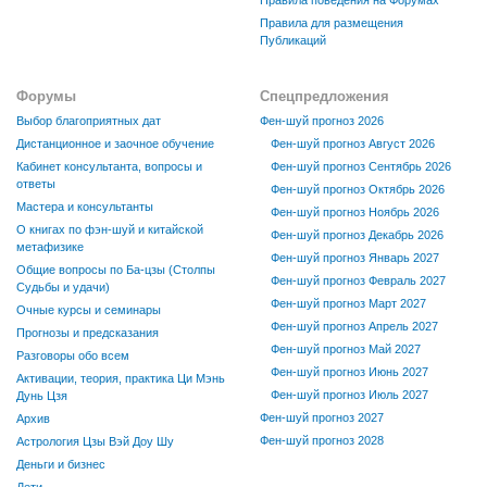
Правила для размещения
Публикаций
Форумы
Спецпредложения
Выбор благоприятных дат
Фен-шуй прогноз 2026
Дистанционное и заочное обучение
Фен-шуй прогноз Август 2026
Кабинет консультанта, вопросы и
Фен-шуй прогноз Сентябрь 2026
ответы
Фен-шуй прогноз Октябрь 2026
Мастера и консультанты
Фен-шуй прогноз Ноябрь 2026
О книгах по фэн-шуй и китайской
Фен-шуй прогноз Декабрь 2026
метафизике
Фен-шуй прогноз Январь 2027
Общие вопросы по Ба-цзы (Столпы
Фен-шуй прогноз Февраль 2027
Судьбы и удачи)
Фен-шуй прогноз Март 2027
Очные курсы и семинары
Фен-шуй прогноз Апрель 2027
Прогнозы и предсказания
Фен-шуй прогноз Май 2027
Разговоры обо всем
Фен-шуй прогноз Июнь 2027
Активации, теория, практика Ци Мэнь
Фен-шуй прогноз Июль 2027
Дунь Цзя
Фен-шуй прогноз 2027
Архив
Фен-шуй прогноз 2028
Астрология Цзы Вэй Доу Шу
Деньги и бизнес
Дети