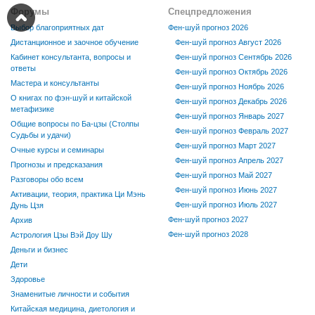
Форумы
Спецпредложения
Выбор благоприятных дат
Фен-шуй прогноз 2026
Дистанционное и заочное обучение
Фен-шуй прогноз Август 2026
Кабинет консультанта, вопросы и
Фен-шуй прогноз Сентябрь 2026
ответы
Фен-шуй прогноз Октябрь 2026
Мастера и консультанты
Фен-шуй прогноз Ноябрь 2026
О книгах по фэн-шуй и китайской
Фен-шуй прогноз Декабрь 2026
метафизике
Фен-шуй прогноз Январь 2027
Общие вопросы по Ба-цзы (Столпы
Фен-шуй прогноз Февраль 2027
Судьбы и удачи)
Фен-шуй прогноз Март 2027
Очные курсы и семинары
Фен-шуй прогноз Апрель 2027
Прогнозы и предсказания
Фен-шуй прогноз Май 2027
Разговоры обо всем
Фен-шуй прогноз Июнь 2027
Активации, теория, практика Ци Мэнь
Фен-шуй прогноз Июль 2027
Дунь Цзя
Фен-шуй прогноз 2027
Архив
Фен-шуй прогноз 2028
Астрология Цзы Вэй Доу Шу
Деньги и бизнес
Дети
Здоровье
Знаменитые личности и события
Китайская медицина, диетология и