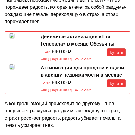
порождает радость, которая влечет за собой раздумья,
рождающие печаль, переходящую в страх, а страх
порождает гнев.
Денежные активизации «Три
Генерала» в месяце Обезьяны
07.08-07.09.2026
640.00
Р
Купить
1140*
Спецпредложение до: 28.08.2026
Активизации для продажи и сдачи
в аренду недвижимости в месяце
Обезьяны 07.08-07.09.2026
648.00
Р
Купить
1270*
Спецпредложение до: 07.08.2026
А контроль эмоций происходит по-другому - гнев
прерывает раздумья, раздумья ликвидируют страх,
страх пресекает радость, радость убивает печаль, а
печаль усмиряет гнев...