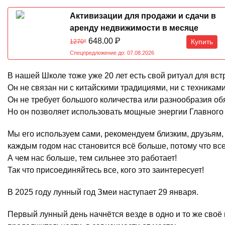
Активизации для продажи и сдачи в
аренду недвижимости в месяце
Обезьяны 07.08-07.09.2026
648.00
Р
Купить
1270*
Спецпредложение до: 07.08.2026
В нашей Школе тоже уже 20 лет есть свой ритуал для вс
Он не связан ни с китайскими традициями, ни с техникам
Он не требует большого количества или разнообразия об
Но он позволяет использовать мощные энергии Главного
Мы его используем сами, рекомендуем близким, друзьям, 
каждым годом нас становится всё больше, потому что все
А чем нас больше, тем сильнее это работает!
Так что присоединяйтесь все, кого это заинтересует!
В 2025 году лунный год Змеи наступает 29 января.
Первый лунный день начнётся везде в одно и то же своё