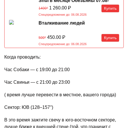
Shui в месяце Обезьяны 07.08-
07.09.2026
1 260.00
Р
Купить
1400*
Спецпредложение до: 06.08.2026
Вталкивание людей
450.00
Р
Купить
500*
Спецпредложение до: 06.08.2026
Когда проводить:
Час Собаки — с 19:00 до 21:00
Час Свиньи — с 21:00 до 23:00
( время лучше перевести в местное, вашего города)
Сектор: ЮВ (128–157°)
В это время зажгите свечу в юго-восточном секторе,
лучше ближе к внешней стене (той, что граничит с