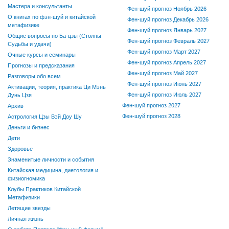
Мастера и консультанты
Фен-шуй прогноз Ноябрь 2026
О книгах по фэн-шуй и китайской
Фен-шуй прогноз Декабрь 2026
метафизике
Фен-шуй прогноз Январь 2027
Общие вопросы по Ба-цзы (Столпы
Фен-шуй прогноз Февраль 2027
Судьбы и удачи)
Фен-шуй прогноз Март 2027
Очные курсы и семинары
Фен-шуй прогноз Апрель 2027
Прогнозы и предсказания
Фен-шуй прогноз Май 2027
Разговоры обо всем
Фен-шуй прогноз Июнь 2027
Активации, теория, практика Ци Мэнь
Фен-шуй прогноз Июль 2027
Дунь Цзя
Фен-шуй прогноз 2027
Архив
Фен-шуй прогноз 2028
Астрология Цзы Вэй Доу Шу
Деньги и бизнес
Дети
Здоровье
Знаменитые личности и события
Китайская медицина, диетология и
физиогномика
Клубы Практиков Китайской
Метафизики
Летящие звезды
Личная жизнь