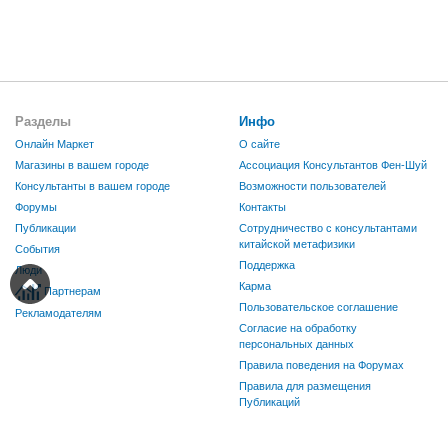
Разделы
Инфо
Онлайн Маркет
О сайте
Магазины в вашем городе
Ассоциация Консультантов Фен-Шуй
Консультанты в вашем городе
Возможности пользователей
Форумы
Контакты
Публикации
Сотрудничество с консультантами
китайской метафизики
События
Поддержка
Люди
Карма
Партнерам
Пользовательское соглашение
Рекламодателям
Согласие на обработку
персональных данных
Правила поведения на Форумах
Правила для размещения
Публикаций