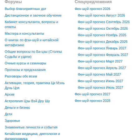
Форумы
Спецпредложения
Выбор благоприятных дат
Фен-шуй прогноз 2026
Дистанционное и заочное обучение
Фен-шуй прогноз Август 2026
Кабинет консультанта, вопросы и
Фен-шуй прогноз Сентябрь 2026
ответы
Фен-шуй прогноз Октябрь 2026
Мастера и консультанты
Фен-шуй прогноз Ноябрь 2026
О книгах по фэн-шуй и китайской
Фен-шуй прогноз Декабрь 2026
метафизике
Фен-шуй прогноз Январь 2027
Общие вопросы по Ба-цзы (Столпы
Фен-шуй прогноз Февраль 2027
Судьбы и удачи)
Фен-шуй прогноз Март 2027
Очные курсы и семинары
Фен-шуй прогноз Апрель 2027
Прогнозы и предсказания
Фен-шуй прогноз Май 2027
Разговоры обо всем
Фен-шуй прогноз Июнь 2027
Активации, теория, практика Ци Мэнь
Фен-шуй прогноз Июль 2027
Дунь Цзя
Фен-шуй прогноз 2027
Архив
Фен-шуй прогноз 2028
Астрология Цзы Вэй Доу Шу
Деньги и бизнес
Дети
Здоровье
Знаменитые личности и события
Китайская медицина, диетология и
физиогномика