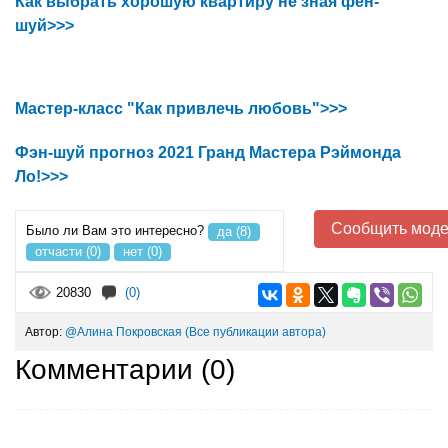
Как выбрать хорошую квартиру не зная фен-
шуй>>>
Мастер-класс "Как привлечь любовь">>>
Фэн-шуй прогноз 2021 Гранд Мастера Рэймонда
Ло!>>>
Сообщить моде
Было ли Вам это интересно?
да (8)
отчасти (0)
нет (0)
20830
(0)
Автор:
@Алина Покровская
(Все публикации автора)
Комментарии (
0
)