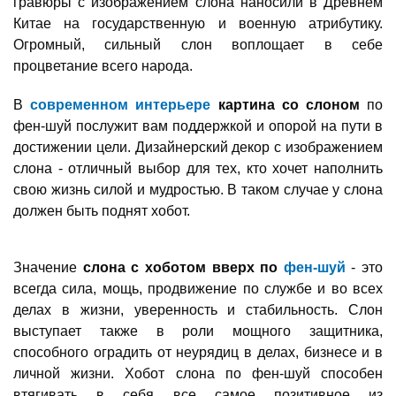
гравюры с изображением слона наносили в Древнем
Китае на государственную и военную атрибутику.
Огромный, сильный слон воплощает в себе
процветание всего народа.
В
современном интерьере
картина со слоном
по
фен-шуй послужит вам поддержкой и опорой на пути в
достижении цели. Дизайнерский декор с изображением
слона - отличный выбор для тех, кто хочет наполнить
свою жизнь силой и мудростью. В таком случае у слона
должен быть поднят хобот.
Значение
слона с хоботом вверх по
фен-шуй
- это
всегда сила, мощь, продвижение по службе и во всех
делах в жизни, уверенность и стабильность. Слон
выступает также в роли мощного защитника,
способного оградить от неурядиц в делах, бизнесе и в
личной жизни. Хобот слона по фен-шуй способен
втягивать в себя все самое позитивное из