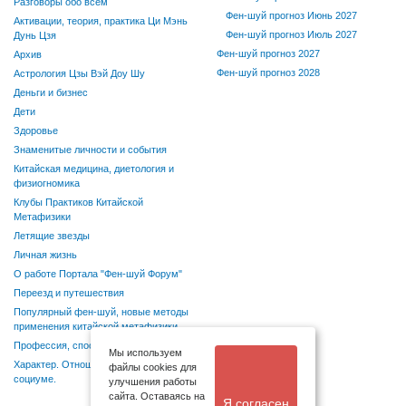
Разговоры обо всем
Фен-шуй прогноз Июнь 2027
Активации, теория, практика Ци Мэнь
Фен-шуй прогноз Июль 2027
Дунь Цзя
Фен-шуй прогноз 2027
Архив
Фен-шуй прогноз 2028
Астрология Цзы Вэй Доу Шу
Деньги и бизнес
Дети
Здоровье
Знаменитые личности и события
Китайская медицина, диетология и
физиогномика
Клубы Практиков Китайской
Метафизики
Летящие звезды
Личная жизнь
О работе Портала "Фен-шуй Форум"
Переезд и путешествия
Популярный фен-шуй, новые методы
применения китайской метафизики
Профессия, способности, хобби
Мы используем
Характер. Отношения в семье и
файлы cookies для
социуме.
улучшения работы
сайта. Оставаясь на
Я согласен