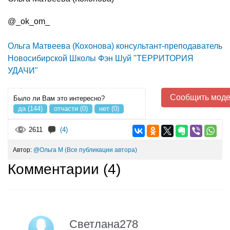
@_ok_om_
Ольга Матвеева (Кохонова) консультант-преподаватель
Новосибирской Школы Фэн Шуй "ТЕРРИТОРИЯ
УДАЧИ"
Сообщить моде
Было ли Вам это интересно?
да (144)
отчасти (0)
нет (0)
2611
(4)
Автор:
@Ольга М
(Все публикации автора)
Комментарии (
4
)
Cветлана278