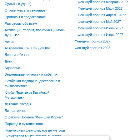
Фен-шуй прогноз Февраль 2027
Судьбы и удачи)
Фен-шуй прогноз Март 2027
Очные курсы и семинары
Фен-шуй прогноз Апрель 2027
Прогнозы и предсказания
Фен-шуй прогноз Май 2027
Разговоры обо всем
Фен-шуй прогноз Июнь 2027
Активации, теория, практика Ци Мэнь
Фен-шуй прогноз Июль 2027
Дунь Цзя
Фен-шуй прогноз 2027
Архив
Фен-шуй прогноз 2028
Астрология Цзы Вэй Доу Шу
Деньги и бизнес
Дети
Здоровье
Знаменитые личности и события
Китайская медицина, диетология и
физиогномика
Клубы Практиков Китайской
Метафизики
Летящие звезды
Личная жизнь
О работе Портала "Фен-шуй Форум"
Переезд и путешествия
Популярный фен-шуй, новые методы
применения китайской метафизики