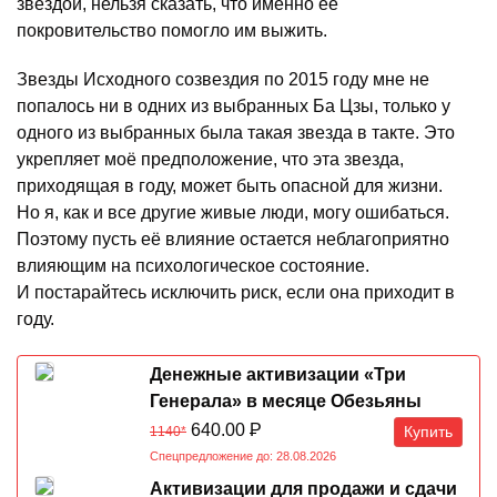
звездой, нельзя сказать, что именно её
покровительство помогло им выжить.
Звезды Исходного созвездия по 2015 году мне не
попалось ни в одних из выбранных Ба Цзы, только у
одного из выбранных была такая звезда в такте. Это
укрепляет моё предположение, что эта звезда,
приходящая в году, может быть опасной для жизни.
Но я, как и все другие живые люди, могу ошибаться.
Поэтому пусть её влияние остается неблагоприятно
влияющим на психологическое состояние.
И постарайтесь исключить риск, если она приходит в
году.
Денежные активизации «Три
Генерала» в месяце Обезьяны
07.08-07.09.2026
640.00
Р
Купить
1140*
Спецпредложение до: 28.08.2026
Активизации для продажи и сдачи