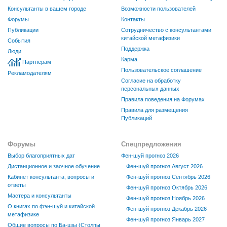
Консультанты в вашем городе
Возможности пользователей
Форумы
Контакты
Публикации
Сотрудничество с консультантами
китайской метафизики
События
Поддержка
Люди
Карма
Партнерам
Пользовательское соглашение
Рекламодателям
Согласие на обработку
персональных данных
Правила поведения на Форумах
Правила для размещения
Публикаций
Форумы
Спецпредложения
Выбор благоприятных дат
Фен-шуй прогноз 2026
Дистанционное и заочное обучение
Фен-шуй прогноз Август 2026
Кабинет консультанта, вопросы и
Фен-шуй прогноз Сентябрь 2026
ответы
Фен-шуй прогноз Октябрь 2026
Мастера и консультанты
Фен-шуй прогноз Ноябрь 2026
О книгах по фэн-шуй и китайской
Фен-шуй прогноз Декабрь 2026
метафизике
Фен-шуй прогноз Январь 2027
Общие вопросы по Ба-цзы (Столпы