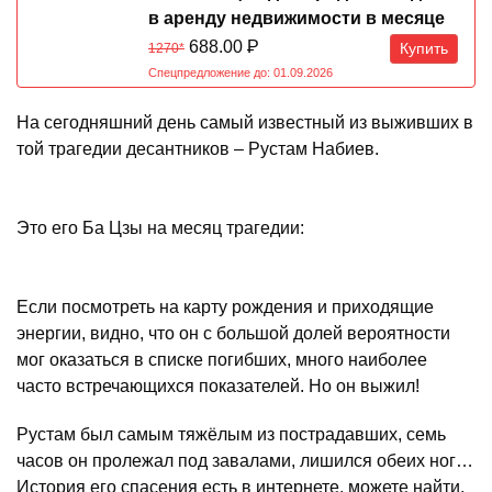
в аренду недвижимости в месяце
Обезьяны 07.08-07.09.2026
688.00
Р
Купить
1270*
Спецпредложение до: 01.09.2026
На сегодняшний день самый известный из выживших в
той трагедии десантников – Рустам Набиев.
Это его Ба Цзы на месяц трагедии:
Если посмотреть на карту рождения и приходящие
энергии, видно, что он с большой долей вероятности
мог оказаться в списке погибших, много наиболее
часто встречающихся показателей. Но он выжил!
Рустам был самым тяжёлым из пострадавших, семь
часов он пролежал под завалами, лишился обеих ног…
История его спасения есть в интернете, можете найти,