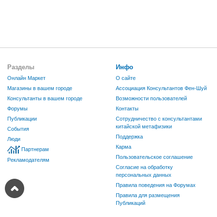
Разделы
Инфо
Онлайн Маркет
О сайте
Магазины в вашем городе
Ассоциация Консультантов Фен-Шуй
Консультанты в вашем городе
Возможности пользователей
Форумы
Контакты
Публикации
Сотрудничество с консультантами
китайской метафизики
События
Поддержка
Люди
Карма
Партнерам
Пользовательское соглашение
Рекламодателям
Согласие на обработку
персональных данных
Правила поведения на Форумах
Правила для размещения
Публикаций