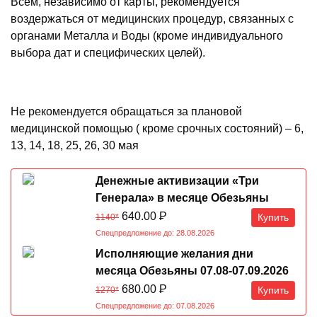
Всем, независимо от карты, рекомендуется
воздержаться от медицинских процедур, связанных с
органами Металла и Воды (кроме индивидуального
выбора дат и специфических целей).
Не рекомендуется обращаться за плановой
медицинской помощью ( кроме срочных состояний) – 6,
13, 14, 18, 25, 26, 30 мая
Денежные активизации «Три
Генерала» в месяце Обезьяны
07.08-07.09.2026
640.00
Р
Купить
1140*
Спецпредложение до: 28.08.2026
Исполняющие желания дни
месяца Обезьяны 07.08-07.09.2026
680.00
Р
Купить
1270*
Спецпредложение до: 07.08.2026