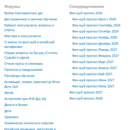
Форумы
Спецпредложения
Выбор благоприятных дат
Фен-шуй прогноз 2026
Дистанционное и заочное обучение
Фен-шуй прогноз Август 2026
Кабинет консультанта, вопросы и
Фен-шуй прогноз Сентябрь 2026
ответы
Фен-шуй прогноз Октябрь 2026
Мастера и консультанты
Фен-шуй прогноз Ноябрь 2026
О книгах по фэн-шуй и китайской
Фен-шуй прогноз Декабрь 2026
метафизике
Фен-шуй прогноз Январь 2027
Общие вопросы по Ба-цзы (Столпы
Фен-шуй прогноз Февраль 2027
Судьбы и удачи)
Фен-шуй прогноз Март 2027
Очные курсы и семинары
Фен-шуй прогноз Апрель 2027
Прогнозы и предсказания
Фен-шуй прогноз Май 2027
Разговоры обо всем
Фен-шуй прогноз Июнь 2027
Активации, теория, практика Ци Мэнь
Фен-шуй прогноз Июль 2027
Дунь Цзя
Фен-шуй прогноз 2027
Архив
Фен-шуй прогноз 2028
Астрология Цзы Вэй Доу Шу
Деньги и бизнес
Дети
Здоровье
Знаменитые личности и события
Китайская медицина, диетология и