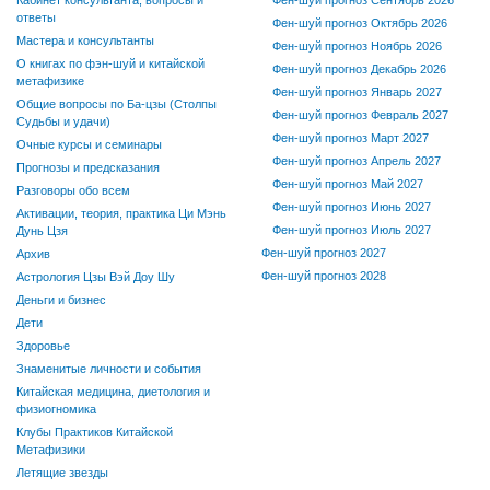
Кабинет консультанта, вопросы и
Фен-шуй прогноз Сентябрь 2026
ответы
Фен-шуй прогноз Октябрь 2026
Мастера и консультанты
Фен-шуй прогноз Ноябрь 2026
О книгах по фэн-шуй и китайской
Фен-шуй прогноз Декабрь 2026
метафизике
Фен-шуй прогноз Январь 2027
Общие вопросы по Ба-цзы (Столпы
Фен-шуй прогноз Февраль 2027
Судьбы и удачи)
Фен-шуй прогноз Март 2027
Очные курсы и семинары
Фен-шуй прогноз Апрель 2027
Прогнозы и предсказания
Фен-шуй прогноз Май 2027
Разговоры обо всем
Фен-шуй прогноз Июнь 2027
Активации, теория, практика Ци Мэнь
Фен-шуй прогноз Июль 2027
Дунь Цзя
Фен-шуй прогноз 2027
Архив
Фен-шуй прогноз 2028
Астрология Цзы Вэй Доу Шу
Деньги и бизнес
Дети
Здоровье
Знаменитые личности и события
Китайская медицина, диетология и
физиогномика
Клубы Практиков Китайской
Метафизики
Летящие звезды