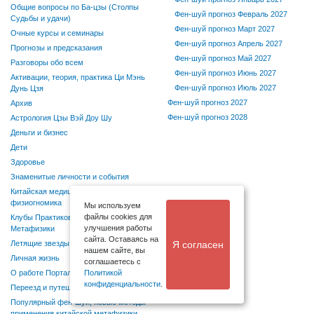
Общие вопросы по Ба-цзы (Столпы
Фен-шуй прогноз Февраль 2027
Судьбы и удачи)
Фен-шуй прогноз Март 2027
Очные курсы и семинары
Фен-шуй прогноз Апрель 2027
Прогнозы и предсказания
Фен-шуй прогноз Май 2027
Разговоры обо всем
Фен-шуй прогноз Июнь 2027
Активации, теория, практика Ци Мэнь
Фен-шуй прогноз Июль 2027
Дунь Цзя
Фен-шуй прогноз 2027
Архив
Фен-шуй прогноз 2028
Астрология Цзы Вэй Доу Шу
Деньги и бизнес
Дети
Здоровье
Знаменитые личности и события
Китайская медицина, диетология и
физиогномика
Мы используем
файлы cookies для
Клубы Практиков Китайской
улучшения работы
Метафизики
сайта. Оставаясь на
Я согласен
Летящие звезды
нашем сайте, вы
Личная жизнь
соглашаетесь с
О работе Портала "Фен-шуй Форум"
Политикой
конфиденциальности
.
Переезд и путешествия
Популярный фен-шуй, новые методы
применения китайской метафизики