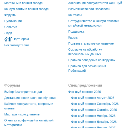
Магазины в вашем городе
Ассоциация Консультантов Фен-Шуй
Консультанты в вашем городе
Возможности пользователей
Форумы
Контакты
Публикации
Сотрудничество с консультантами
китайской метафизики
События
Поддержка
Люди
Карма
Партнерам
Пользовательское соглашение
Рекламодателям
Согласие на обработку
персональных данных
Правила поведения на Форумах
Правила для размещения
Публикаций
Форумы
Спецпредложения
Выбор благоприятных дат
Фен-шуй прогноз 2026
Дистанционное и заочное обучение
Фен-шуй прогноз Август 2026
Кабинет консультанта, вопросы и
Фен-шуй прогноз Сентябрь 2026
ответы
Фен-шуй прогноз Октябрь 2026
Мастера и консультанты
Фен-шуй прогноз Ноябрь 2026
О книгах по фэн-шуй и китайской
Фен-шуй прогноз Декабрь 2026
метафизике
Фен-шуй прогноз Январь 2027