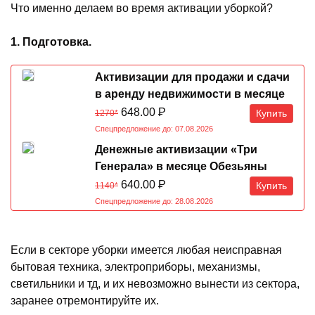
Что именно делаем во время активации уборкой?
1. Подготовка.
Активизации для продажи и сдачи
в аренду недвижимости в месяце
Обезьяны 07.08-07.09.2026
648.00
Р
Купить
1270*
Спецпредложение до: 07.08.2026
Денежные активизации «Три
Генерала» в месяце Обезьяны
07.08-07.09.2026
640.00
Р
Купить
1140*
Спецпредложение до: 28.08.2026
Если в секторе уборки имеется любая неисправная
бытовая техника, электроприборы, механизмы,
светильники и тд, и их невозможно вынести из сектора,
заранее отремонтируйте их.