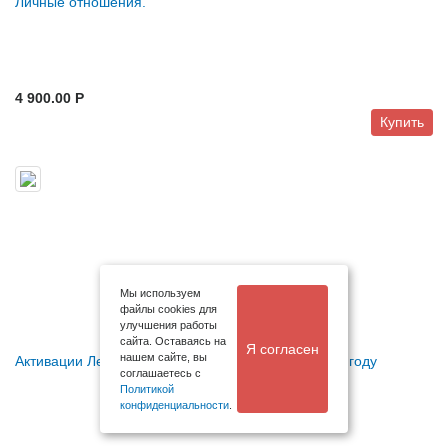
Личные отношения.
4 900.00 P
Купить
Мы используем
файлы cookies для
улучшения работы
сайта. Оставаясь на
Я согласен
нашем сайте, вы
Активации Летящей звезды Процветания 9 в 2026 году
соглашаетесь с
Политикой
конфиденциальности
.